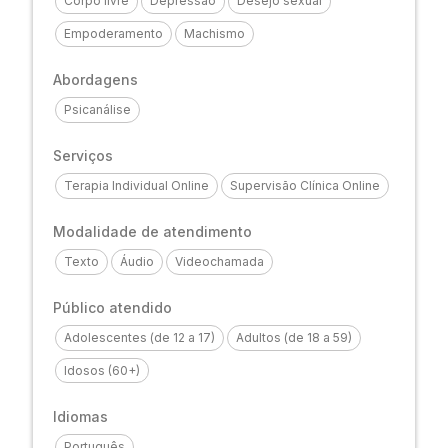
Corpo livre
Depressão
Desejo sexual
Empoderamento
Machismo
Abordagens
Psicanálise
Serviços
Terapia Individual Online
Supervisão Clínica Online
Modalidade de atendimento
Texto
Áudio
Videochamada
Público atendido
Adolescentes (de 12 a 17)
Adultos (de 18 a 59)
Idosos (60+)
Idiomas
Português